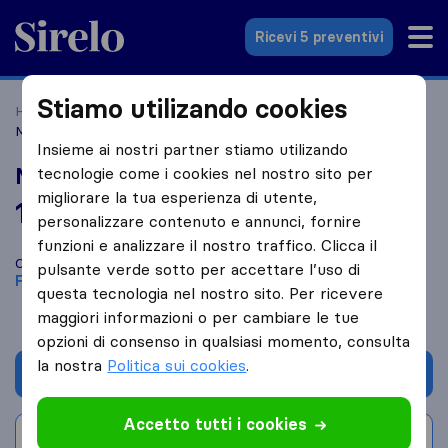
Sirelo.it
Ricevi 5 preventivi
Stiamo utilizando cookies
Home
Le 10 migliori aziende di traslochi in Italia
Firenze
Menara Traslochi
Insieme ai nostri partner stiamo utilizando
Menara Traslochi
tecnologie come i cookies nel nostro sito per
migliorare la tua esperienza di utente,
10,0
basato su
1
personalizzare contenuto e annunci, fornire
recensioni di Sirelo e Google
i
funzioni e analizzare il nostro traffico. Clicca il
Confronta Menara Traslochi con altre
aziende di traslochi
di
pulsante verde sotto per accettare l’uso di
Firenze
questa tecnologia nel nostro sito. Per ricevere
maggiori informazioni o per cambiare le tue
opzioni di consenso in qualsiasi momento, consulta
la nostra
Politica sui cookies
.
Chiedi preventivo
Accetto tutti i cookies
Scrivi una recensione