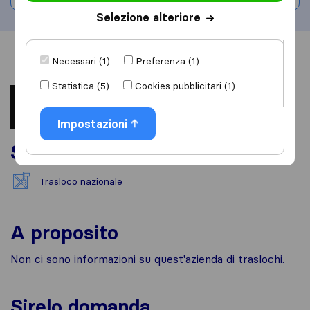
Selezione alteriore
Informazioni
Recensioni
Rivedi
Necessari (1)
Preferenza (1)
Statistica (5)
Cookies pubblicitari (1)
Impostazioni
Servizi
Trasloco nazionale
A proposito
Non ci sono informazioni su quest'azienda di traslochi.
Sirelo domanda...