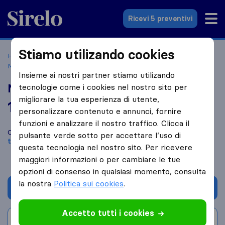
Sirelo.it
Ricevi 5 preventivi
Stiamo utilizando cookies
Home
Le 10 migliori aziende di traslochi in Italia
Fino
Morasco
Mp Arredamenti Traslochi
Insieme ai nostri partner stiamo utilizando
Mp Arredamenti Traslochi
tecnologie come i cookies nel nostro sito per
migliorare la tua esperienza di utente,
10,0
basato su
1
personalizzare contenuto e annunci, fornire
recensioni di Sirelo e Google
i
funzioni e analizzare il nostro traffico. Clicca il
Confronta Mp Arredamenti Traslochi con altre
aziende di
pulsante verde sotto per accettare l’uso di
traslochi
di
Fino Morasco
questa tecnologia nel nostro sito. Per ricevere
maggiori informazioni o per cambiare le tue
opzioni di consenso in qualsiasi momento, consulta
la nostra
Politica sui cookies
.
Chiedi preventivo
Accetto tutti i cookies
Scrivi una recensione