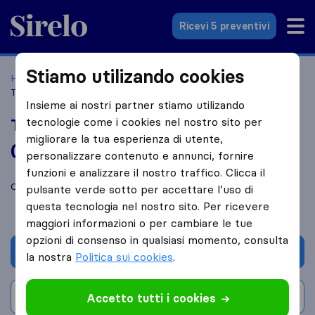
Sirelo.it
Ricevi 5 preventivi
Stiamo utilizando cookies
Home
Le 10 migliori aziende di traslochi in Italia
Ferrara
Tras Loco
Insieme ai nostri partner stiamo utilizando
tecnologie come i cookies nel nostro sito per
Tras Loco
migliorare la tua esperienza di utente,
0,0
basato su
0
personalizzare contenuto e annunci, fornire
recensioni di Sirelo e Google
i
funzioni e analizzare il nostro traffico. Clicca il
Confronta Tras Loco con altre
aziende di traslochi
di
Ferrara
pulsante verde sotto per accettare l’uso di
questa tecnologia nel nostro sito. Per ricevere
maggiori informazioni o per cambiare le tue
opzioni di consenso in qualsiasi momento, consulta
Chiedi preventivo
la nostra
Politica sui cookies
.
Scrivi una recensione
Accetto tutti i cookies