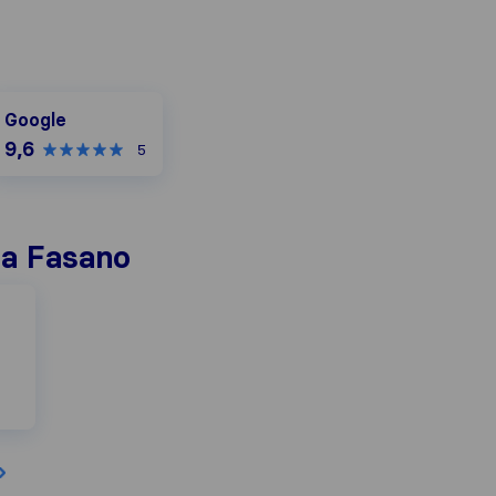
oogle
Google
9,6
5
i a Fasano