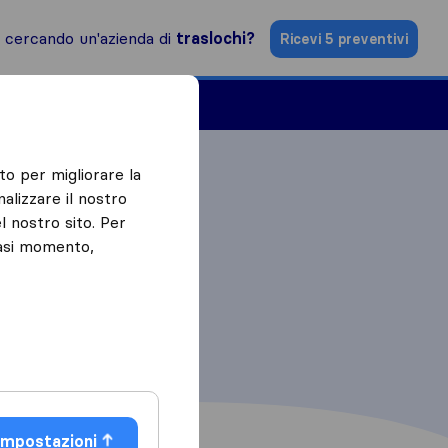
i cercando un'azienda di
traslochi?
Ricevi 5 preventivi
Aziende di traslochi
to per migliorare la
alizzare il nostro
l nostro sito. Per
iasi momento,
Impostazioni