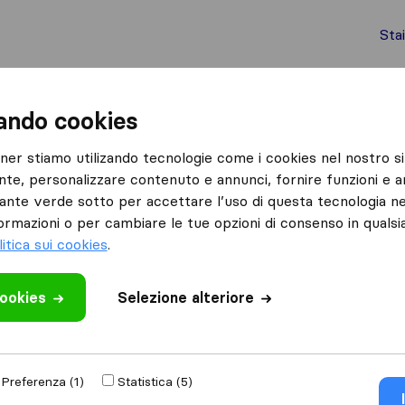
Sta
chi internazionali
Spedizione di container
Servizi
zando cookies
Fasano
Mc traslochi e Trasporti
tner stiamo utilizando tecnologie come i cookies nel nostro si
nte, personalizzare contenuto e annunci, fornire funzioni e an
rti
lsante verde sotto per accettare l’uso di questa tecnologia ne
ormazioni o per cambiare le tue opzioni di consenso in quals
litica sui cookies
.
cookies
 recensione
Selezione alteriore
 di traslochi
di
Preferenza (1)
Statistica (5)