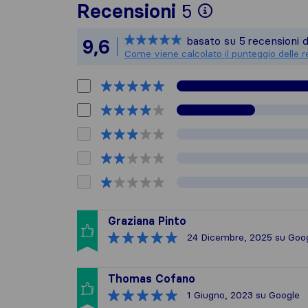
Per avere u
Recensioni
5
Sirelo non è
basato su
5
recensioni d
9,6
Tutte le rec
Come viene calcolato il punteggio delle r
Graziana Pinto
24 Dicembre, 2025
su Goo
Thomas Cofano
1 Giugno, 2023
su Google