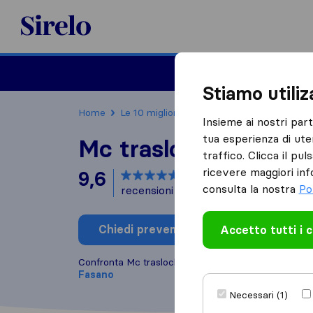
Sirelo.it
Traslochi
Traslo
Stiamo utili
Home
Le 10 migliori aziende di traslochi in Italia
Insieme ai nostri par
tua esperienza di ute
Mc traslochi e Traspo
traffico. Clicca il pu
ricevere maggiori inf
9,6
basato su
5
consulta la nostra
Po
recensioni di Sirelo e Google
i
Chiedi preventivo
Accetto tutti i 
Scrivi una
Confronta Mc traslochi e Trasporti con altre
aziende
Fasano
Necessari (1)