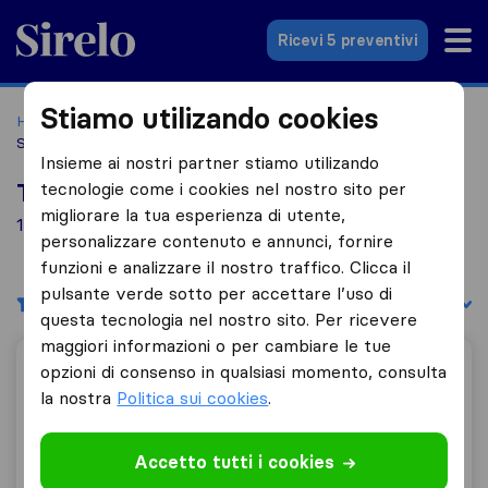
Sirelo.it
Ricevi 5 preventivi
Stiamo utilizando cookies
Home
Le 10 migliori aziende di traslochi in Italia
Fabro
Scalo
Insieme ai nostri partner stiamo utilizando
tecnologie come i cookies nel nostro sito per
Top 10 traslocatori a Fabro Scalo
migliorare la tua esperienza di utente,
1 aziende di traslochi trovate a Fabro Scalo
personalizzare contenuto e annunci, fornire
funzioni e analizzare il nostro traffico. Clicca il
pulsante verde sotto per accettare l’uso di
Filtri
Filtra per:
questa tecnologia nel nostro sito. Per ricevere
maggiori informazioni o per cambiare le tue
Urbani Mobili
opzioni di consenso in qualsiasi momento, consulta
la nostra
Politica sui cookies
.
9,8
16
Accetto tutti i cookies