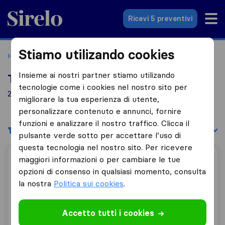
Sirelo.it
Ricevi 5 preventivi
Stiamo utilizando cookies
Home
Le 10 migliori aziende di traslochi in Italia
Dubino
Insieme ai nostri partner stiamo utilizando
Top 10 traslocatori a Dubino
tecnologie come i cookies nel nostro sito per
2 aziende di traslochi trovate a Dubino
migliorare la tua esperienza di utente,
personalizzare contenuto e annunci, fornire
funzioni e analizzare il nostro traffico. Clicca il
Filtri
Filtra per:
pulsante verde sotto per accettare l’uso di
questa tecnologia nel nostro sito. Per ricevere
maggiori informazioni o per cambiare le tue
Ambrosini Traslochi
opzioni di consenso in qualsiasi momento, consulta
la nostra
Politica sui cookies
.
10,0
14
Accetto tutti i cookies
Ambrosini Traslochi