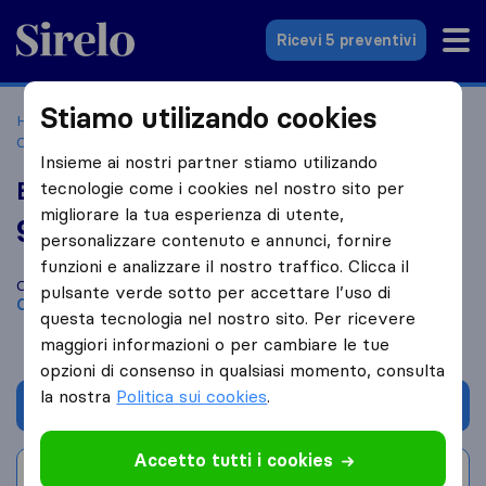
Sirelo.it
Ricevi 5 preventivi
Stiamo utilizando cookies
Home
Le 10 migliori aziende di traslochi in Italia
Contigliano
Bf - Traslochi
Insieme ai nostri partner stiamo utilizando
Bf - Traslochi
tecnologie come i cookies nel nostro sito per
migliorare la tua esperienza di utente,
9,2
basato su
7
personalizzare contenuto e annunci, fornire
recensioni di Sirelo e Google
i
funzioni e analizzare il nostro traffico. Clicca il
Confronta Bf - Traslochi con altre
aziende di traslochi
di
pulsante verde sotto per accettare l’uso di
Contigliano
questa tecnologia nel nostro sito. Per ricevere
maggiori informazioni o per cambiare le tue
opzioni di consenso in qualsiasi momento, consulta
la nostra
Politica sui cookies
.
Chiedi preventivo
Accetto tutti i cookies
Scrivi una recensione