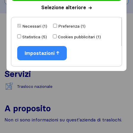
Selezione alteriore
Informazioni
Recensioni
Rivedi
Necessari (1)
Preferenza (1)
Statistica (5)
Cookies pubblicitari (1)
Impostazioni
Servizi
Trasloco nazionale
A proposito
Non ci sono informazioni su quest'azienda di traslochi.