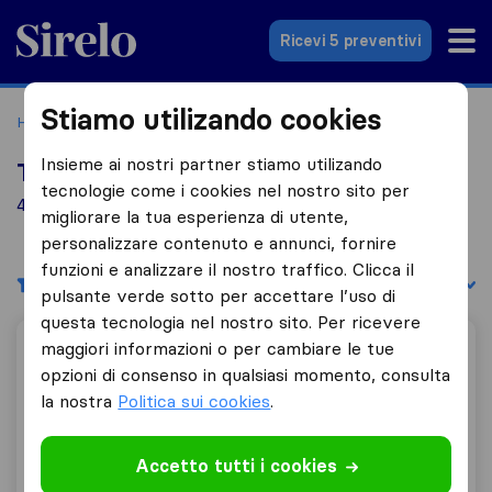
Sirelo.it
Ricevi 5 preventivi
Stiamo utilizando cookies
Home
Le 10 migliori aziende di traslochi in Italia
Chieri
Insieme ai nostri partner stiamo utilizando
Top 10 traslocatori a Chieri
tecnologie come i cookies nel nostro sito per
4 aziende di traslochi trovate a Chieri
migliorare la tua esperienza di utente,
personalizzare contenuto e annunci, fornire
funzioni e analizzare il nostro traffico. Clicca il
Filtri
Filtra per:
pulsante verde sotto per accettare l’uso di
questa tecnologia nel nostro sito. Per ricevere
maggiori informazioni o per cambiare le tue
Traslochi Mazzarà Cosimo
opzioni di consenso in qualsiasi momento, consulta
la nostra
Politica sui cookies
.
9,8
133
Accetto tutti i cookies
Traslochi Mazzarà Cosimo