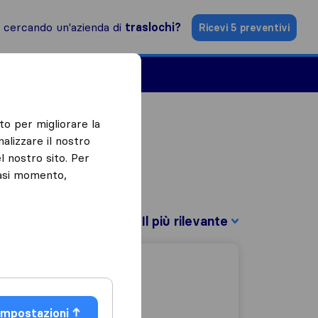
i cercando un'azienda di
traslochi?
Ricevi 5 preventivi
Aziende di traslochi
to per migliorare la
alizzare il nostro
l nostro sito. Per
iasi momento,
Filtra per:
Impostazioni