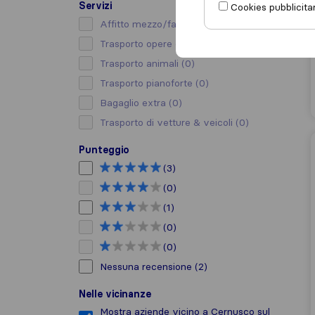
Servizi
Cookies pubblicitar
Affitto mezzo/facchino
(0)
Trasporto opere d’arte
(0)
Trasporto animali
(0)
Trasporto pianoforte
(0)
Bagaglio extra
(0)
Trasporto di vetture & veicoli
(0)
Punteggio
(3)
(0)
(1)
(0)
(0)
Nessuna recensione
(2)
Nelle vicinanze
Mostra aziende vicino a Cernusco sul