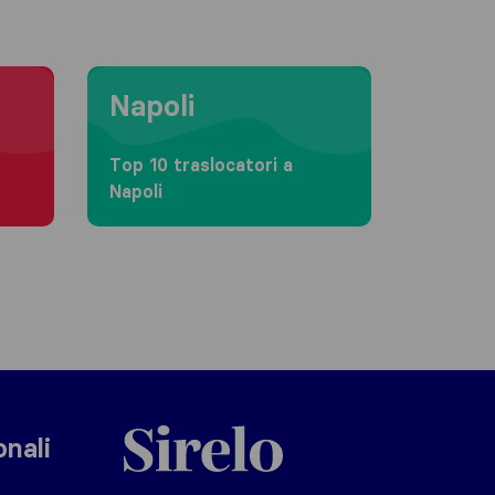
Moving to Napoli
Napoli
Top 10 traslocatori a
Napoli
Sirelo.it
onali