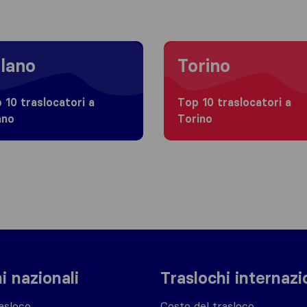
 to Milano
Moving to Torino
lano
Torino
 10 traslocatori a
Top 10 traslocatori a
ano
Torino
i nazionali
Traslochi internazi
asloco
Costo del trasloco