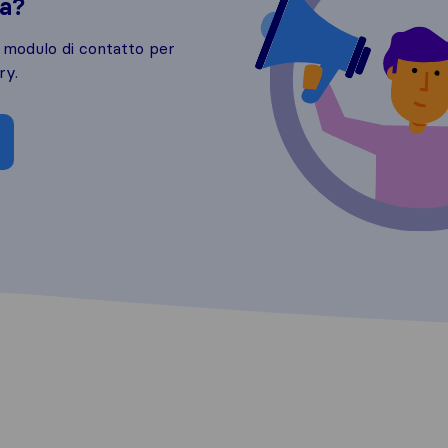
da?
o modulo di contatto per
ry.