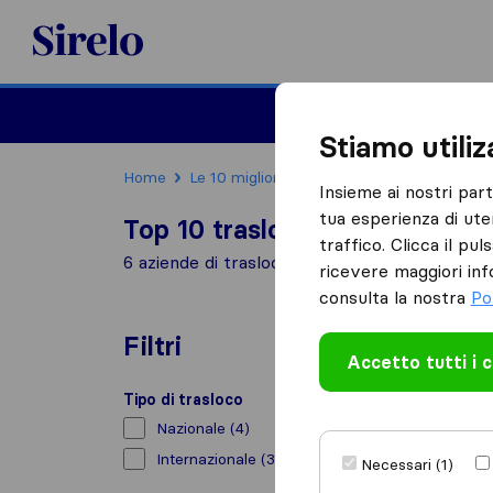
Sirelo.it
Traslochi
Traslo
Stiamo utili
Home
Le 10 migliori aziende di traslochi in Italia
Insieme ai nostri par
tua esperienza di ute
Top 10 traslocatori a Cernusco
traffico. Clicca il pu
6 aziende di traslochi trovate a Cernusco sul
ricevere maggiori inf
consulta la nostra
Po
Filtri
Accetto tutti i 
Tipo di trasloco
Nazionale
(4)
Internazionale
(3)
Necessari (1)