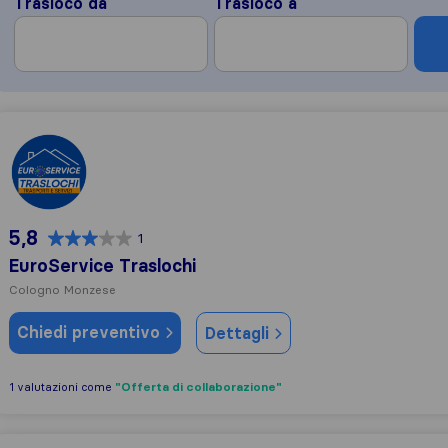
Trasloco da
Trasloco a
EuroService Traslochi
5,8
1
EuroService Traslochi
Cologno Monzese
Chiedi preventivo
Dettagli
"Offerta di collaborazione"
1 valutazioni come