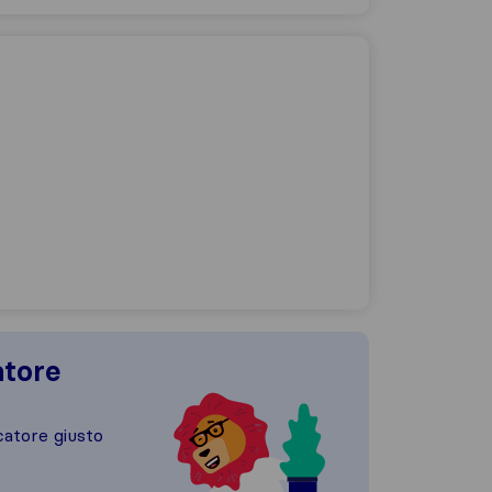
atore
catore giusto