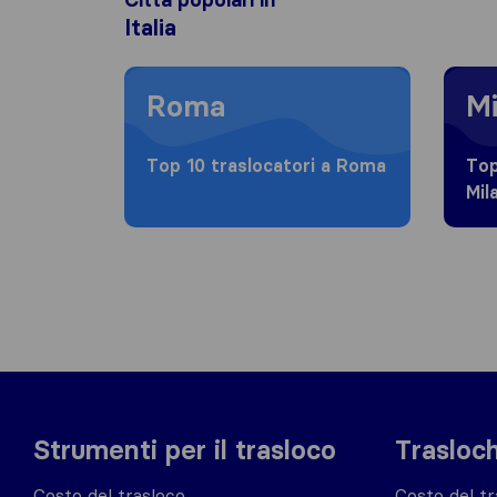
Italia
Moving to Roma
Moving
Roma
Mi
Top 10 traslocatori a Roma
Top
Mil
Strumenti per il trasloco
Trasloch
Costo del trasloco
Costo del tr