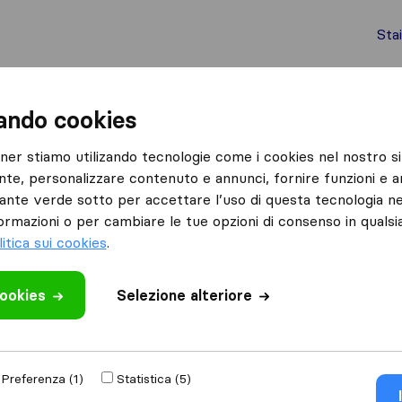
Sta
chi internazionali
Spedizione di container
Servizi
zando cookies
Cernusco sul Naviglio
tner stiamo utilizando tecnologie come i cookies nel nostro si
nte, personalizzare contenuto e annunci, fornire funzioni e an
 sul Naviglio
lsante verde sotto per accettare l’uso di questa tecnologia ne
 Naviglio
ormazioni o per cambiare le tue opzioni di consenso in quals
litica sui cookies
.
Risultati
cookies
Selezione alteriore
Semeraro Traslochi S.n.c. di Semeraro Antonio e C.
Preferenza (1)
Statistica (5)