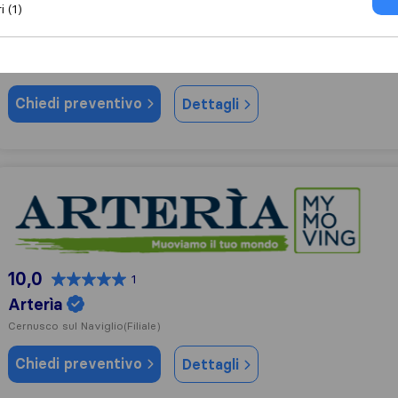
i (1)
9,4
16
Semeraro Traslochi S.n.c. di Semeraro Antonio e C.
Pioltello
Chiedi preventivo
Dettagli
Arterìa
10,0
1
Arterìa
Cernusco sul Naviglio
(Filiale)
Chiedi preventivo
Dettagli