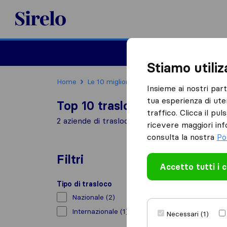
Sirelo.it
Traslochi
Traslo
Stiamo utili
Home
Le 10 migliori aziende di traslochi in Italia
Insieme ai nostri par
tua esperienza di ute
Top 10 traslocatori a Centallo
traffico. Clicca il pu
2 aziende di traslochi trovate a Centallo
ricevere maggiori inf
consulta la nostra
Po
Filtri
Accetto tutti i 
Tipo di trasloco
Nazionale
(2)
Internazionale
(1)
Necessari (1)