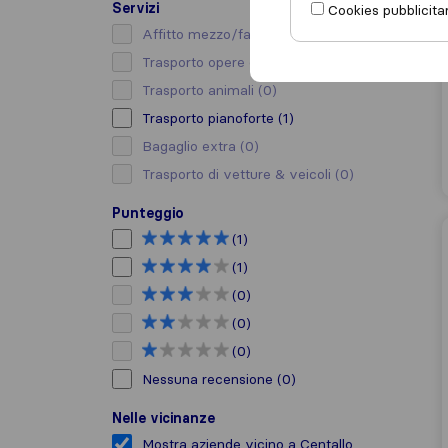
Servizi
Cookies pubblicitar
Affitto mezzo/facchino
(0)
Trasporto opere d’arte
(0)
Trasporto animali
(0)
Trasporto pianoforte
(1)
Bagaglio extra
(0)
Trasporto di vetture & veicoli
(0)
Punteggio
(1)
(1)
(0)
(0)
(0)
Nessuna recensione
(0)
Nelle vicinanze
Mostra aziende vicino a Centallo