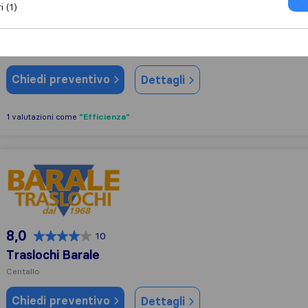
i (1)
9,8
351
Falco Paolo Traslochi
Busca
Chiedi preventivo
Dettagli
"Efficienza"
1 valutazioni come
Traslochi Barale
8,0
10
Traslochi Barale
Centallo
Chiedi preventivo
Dettagli