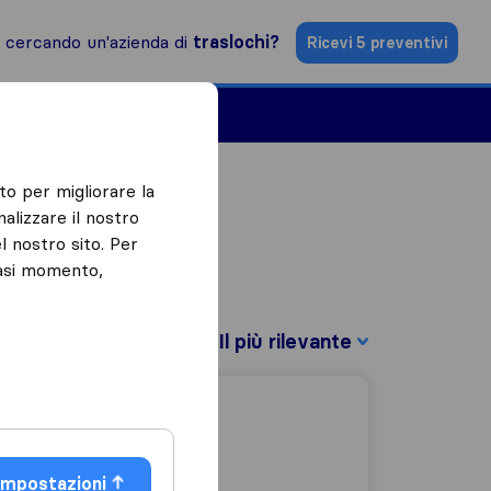
i cercando un'azienda di
traslochi?
Ricevi 5 preventivi
Aziende di traslochi
to per migliorare la
alizzare il nostro
l nostro sito. Per
iasi momento,
Filtra per:
Impostazioni