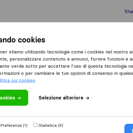
Sta
chi internazionali
Spedizione di container
Servizi
zando cookies
Centallo
tner stiamo utilizando tecnologie come i cookies nel nostro si
nte, personalizzare contenuto e annunci, fornire funzioni e an
lsante verde sotto per accettare l’uso di questa tecnologia ne
ormazioni o per cambiare le tue opzioni di consenso in quals
litica sui cookies
.
Risultati
cookies
Selezione alteriore
Falco Paolo Traslochi
Preferenza (1)
Statistica (5)