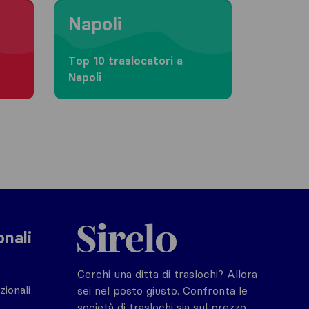
Moving to Napoli
Napoli
Top 10 traslocatori a
Napoli
Sirelo.it
onali
Cerchi una ditta di traslochi? Allora
zionali
sei nel posto giusto. Confronta le
società di traslochi sia sul prezzo