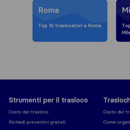
Moving to Roma
Moving
Roma
Mi
Top 10 traslocatori a Roma
Top
Mil
Strumenti per il trasloco
Trasloch
Costo del trasloco
Costo del tr
Richiedi preventivi gratuiti
Come organi