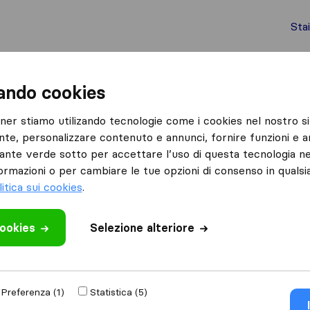
Sta
chi internazionali
Spedizione di container
Servizi
zando cookies
Castellucchio
I Falegnami
tner stiamo utilizando tecnologie come i cookies nel nostro si
nte, personalizzare contenuto e annunci, fornire funzioni e an
lsante verde sotto per accettare l’uso di questa tecnologia ne
ormazioni o per cambiare le tue opzioni di consenso in quals
litica sui cookies
.
cookies
 recensione
Selezione alteriore
hi
di
Castellucchio
Preferenza (1)
Statistica (5)