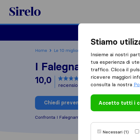
Sirelo.it
Traslochi
Traslo
Stiamo utili
Home
Le 10 migliori aziende di traslochi in Italia
Insieme ai nostri par
tua esperienza di ute
I Falegnami
traffico. Clicca il pu
ricevere maggiori inf
10,0
basato su
4
consulta la nostra
Po
recensioni di Sirelo e Google
i
Chiedi preventivo
Accetto tutti i 
Scrivi una
Confronta I Falegnami con altre
aziende di trasloc
Necessari (1)