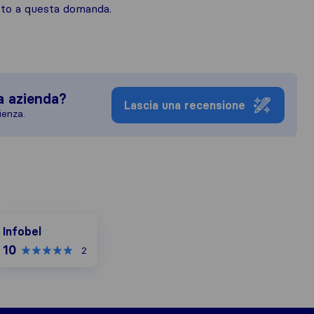
osto a questa domanda.
a azienda?
Lascia una recensione
ienza.
nfobel
Infobel
10
2