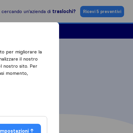
i cercando un'azienda di
traslochi?
Ricevi 5 preventivi
Aziende di traslochi
to per migliorare la
alizzare il nostro
l nostro sito. Per
iasi momento,
Impostazioni