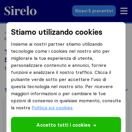
Sirelo.it
Ricevi 5 preventivi
Stiamo utilizando cookies
Home
Le 10 migliori aziende di traslochi in Italia
Castellammare di Stabia
Insieme ai nostri partner stiamo utilizando
tecnologie come i cookies nel nostro sito per
Top 10 traslocatori a Castellammare di
migliorare la tua esperienza di utente,
Stabia
personalizzare contenuto e annunci, fornire
1 aziende di traslochi trovate a Castellammare di Stabia
funzioni e analizzare il nostro traffico. Clicca il
pulsante verde sotto per accettare l’uso di
questa tecnologia nel nostro sito. Per ricevere
Filtri
Filtra per:
maggiori informazioni o per cambiare le tue
opzioni di consenso in qualsiasi momento, consulta
la nostra
Politica sui cookies
.
Iennaco Traslochi
Accetto tutti i cookies