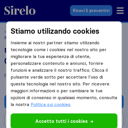
Sirelo.it
Ricevi 5 preventivi
Stiamo utilizando cookies
Home
Le 10 migliori aziende di traslochi in Italia
Cascina
Ecogold
Insieme ai nostri partner stiamo utilizando
Ecogold
tecnologie come i cookies nel nostro sito per
migliorare la tua esperienza di utente,
0,0
basato su
0
personalizzare contenuto e annunci, fornire
recensioni di Sirelo e Google
i
funzioni e analizzare il nostro traffico. Clicca il
Confronta Ecogold con altre
aziende di traslochi
di
Cascina
pulsante verde sotto per accettare l’uso di
questa tecnologia nel nostro sito. Per ricevere
maggiori informazioni o per cambiare le tue
opzioni di consenso in qualsiasi momento, consulta
Chiedi preventivo
la nostra
Politica sui cookies
.
Scrivi una recensione
Accetto tutti i cookies