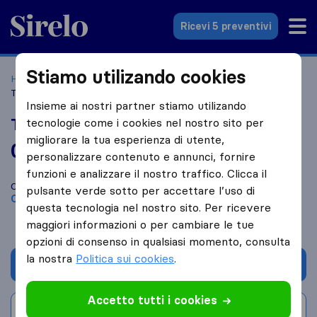
Sirelo.it
Ricevi 5 preventivi
Stiamo utilizando cookies
Home
Le 10 migliori aziende di traslochi in Italia
Carpi
Traslochi Gi & Gio
Insieme ai nostri partner stiamo utilizando
Traslochi Gi & Gio
tecnologie come i cookies nel nostro sito per
migliorare la tua esperienza di utente,
0,0
basato su
0
personalizzare contenuto e annunci, fornire
recensioni di Sirelo e Google
i
funzioni e analizzare il nostro traffico. Clicca il
Confronta Traslochi Gi & Gio con altre
aziende di traslochi
di
pulsante verde sotto per accettare l’uso di
Carpi
questa tecnologia nel nostro sito. Per ricevere
maggiori informazioni o per cambiare le tue
opzioni di consenso in qualsiasi momento, consulta
la nostra
Politica sui cookies
.
Chiedi preventivo
Accetto tutti i cookies
Scrivi una recensione