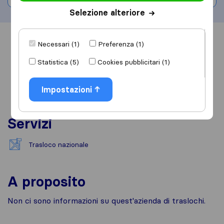
Selezione alteriore
Informazioni
Recensioni
Rivedi
Necessari (1)
Preferenza (1)
Statistica (5)
Cookies pubblicitari (1)
Impostazioni
Servizi
Trasloco nazionale
A proposito
Non ci sono informazioni su quest'azienda di traslochi.