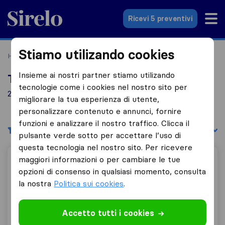
Sirelo.it
Ricevi 5 preventivi
Stiamo utilizando cookies
Home
Le 10 migliori aziende di traslochi in Italia
Carini
Insieme ai nostri partner stiamo utilizando
Top 10 traslocatori a Carini
tecnologie come i cookies nel nostro sito per
2 aziende di traslochi trovate a Carini
migliorare la tua esperienza di utente,
personalizzare contenuto e annunci, fornire
funzioni e analizzare il nostro traffico. Clicca il
Filtri
Filtra per:
pulsante verde sotto per accettare l’uso di
questa tecnologia nel nostro sito. Per ricevere
maggiori informazioni o per cambiare le tue
FERCAM Removals & Relocations
opzioni di consenso in qualsiasi momento, consulta
la nostra
Politica sui cookies
.
7,4
11
Accetto tutti i cookies
FERCAM Removals & Relocations