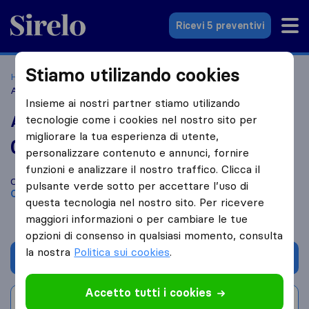
Sirelo.it
Ricevi 5 preventivi
Stiamo utilizando cookies
Home
Le 10 migliori aziende di traslochi in Italia
Caorso
Archimede Service
Insieme ai nostri partner stiamo utilizando
Archimede Service
tecnologie come i cookies nel nostro sito per
migliorare la tua esperienza di utente,
0,0
basato su
0
personalizzare contenuto e annunci, fornire
recensioni di Sirelo e Google
i
funzioni e analizzare il nostro traffico. Clicca il
Confronta Archimede Service con altre
aziende di traslochi
di
pulsante verde sotto per accettare l’uso di
Caorso
questa tecnologia nel nostro sito. Per ricevere
maggiori informazioni o per cambiare le tue
opzioni di consenso in qualsiasi momento, consulta
la nostra
Politica sui cookies
.
Chiedi preventivo
Accetto tutti i cookies
Scrivi una recensione