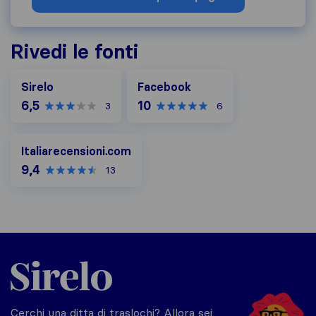
Rivedi le fonti
Facebook
Sirelo
Facebook
6,5
10
3
6
Italiarecensioni.com
Italiarecensioni.com
9,4
13
Sirelo.it
Cerchi una ditta di traslochi? Allora sei