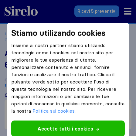
Sirelo.it
Ricevi 5 preventivi
Stiamo utilizando cookies
Home
Le 10 migliori aziende di traslochi in Italia
Campoleone di Lanuvio
Az Casa Removals Scarl
Insieme ai nostri partner stiamo utilizando
Az Casa Removals Scarl
tecnologie come i cookies nel nostro sito per
migliorare la tua esperienza di utente,
6,5
basato su
3
personalizzare contenuto e annunci, fornire
recensioni di Sirelo e Google
i
funzioni e analizzare il nostro traffico. Clicca il
Confronta Az Casa Removals Scarl con altre
aziende di
pulsante verde sotto per accettare l’uso di
traslochi
di
Campoleone di Lanuvio
questa tecnologia nel nostro sito. Per ricevere
Cosa dicono i clienti
maggiori informazioni o per cambiare le tue
opzioni di consenso in qualsiasi momento, consulta
Efficienza (1)
la nostra
Politica sui cookies
.
Professionalità (1)
Incompetenza (1)
Accetto tutti i cookies