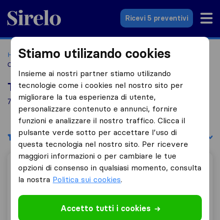
Sirelo.it
Ricevi 5 preventivi
Stiamo utilizando cookies
Home
Le 10 migliori aziende di traslochi in Italia
Caltanissetta
Insieme ai nostri partner stiamo utilizando
tecnologie come i cookies nel nostro sito per
Top 10 traslocatori a Caltanissetta
migliorare la tua esperienza di utente,
7 aziende di traslochi trovate a Caltanissetta
personalizzare contenuto e annunci, fornire
funzioni e analizzare il nostro traffico. Clicca il
pulsante verde sotto per accettare l’uso di
Filtri
Filtra per:
questa tecnologia nel nostro sito. Per ricevere
maggiori informazioni o per cambiare le tue
Traslochi Milazzo - Multiservizi Failla
opzioni di consenso in qualsiasi momento, consulta
la nostra
Politica sui cookies
.
Accetto tutti i cookies
10,0
3