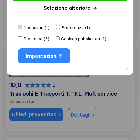
Traslochi Milazzo - Multiservizi Failla
Selezione alteriore
Caltanissetta
Chiedi preventivo
Dettagli
Necessari (1)
Preferenza (1)
Statistica (5)
Cookies pubblicitari (1)
Traslochi E Trasporti T.T.F.L. Multiservice
Impostazioni
10,0
2
Traslochi E Trasporti T.T.F.L. Multiservice
Caltanissetta
Chiedi preventivo
Dettagli