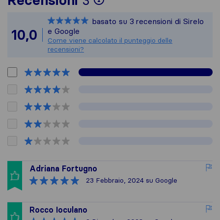
Recensioni
3
Sirelo non è respons
basato su
3
recensioni di Sirelo
Tutte le recensioni 
e Google
10,0
Come viene calcolato il punteggio delle
recensioni?
Adriana Fortugno
23 Febbraio, 2024
su Google
Rocco Ioculano