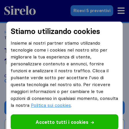
Sirelo.it
Ricevi 5 preventivi
Stiamo utilizando cookies
Home
Le 10 migliori aziende di traslochi in Italia
Calabria
Trasmel Traslochi
Insieme ai nostri partner stiamo utilizando
Trasmel Traslochi
tecnologie come i cookies nel nostro sito per
migliorare la tua esperienza di utente,
10,0
basato su
3
personalizzare contenuto e annunci, fornire
recensioni di Sirelo e Google
i
funzioni e analizzare il nostro traffico. Clicca il
Confronta Trasmel Traslochi con altre
aziende di traslochi
di
pulsante verde sotto per accettare l’uso di
Calabria
questa tecnologia nel nostro sito. Per ricevere
maggiori informazioni o per cambiare le tue
opzioni di consenso in qualsiasi momento, consulta
la nostra
Politica sui cookies
.
Chiedi preventivo
Accetto tutti i cookies
Scrivi una recensione