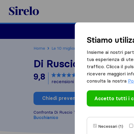
Sirelo.it
Traslochi
Traslo
Stiamo utili
Home
Le 10 migliori aziende di traslochi in Italia
Insieme ai nostri par
tua esperienza di ute
Di Ruscio Traslochi
traffico. Clicca il pu
ricevere maggiori inf
9,8
basato su
17
consulta la nostra
Po
recensioni di Sirelo e Google
i
Chiedi preventivo
Accetto tutti i 
Scrivi una
Confronta Di Ruscio Traslochi con altre
aziende di 
Bucchianico
Necessari (1)