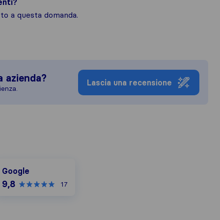
enti?
osto a questa domanda.
a azienda?
Lascia una recensione
ienza.
oogle
Google
9,8
17