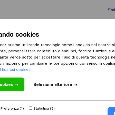
Sta
chi internazionali
Spedizione di container
Servizi
zando cookies
Bucchianico
Di Ruscio Traslochi
tner stiamo utilizando tecnologie come i cookies nel nostro si
nte, personalizzare contenuto e annunci, fornire funzioni e an
lsante verde sotto per accettare l’uso di questa tecnologia ne
ormazioni o per cambiare le tue opzioni di consenso in quals
litica sui cookies
.
cookies
 recensione
Selezione alteriore
traslochi
di
Preferenza (1)
Statistica (5)