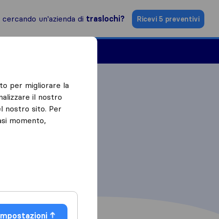
i cercando un'azienda di
traslochi?
Ricevi 5 preventivi
Aziende di traslochi
to per migliorare la
alizzare il nostro
l nostro sito. Per
iasi momento,
Impostazioni