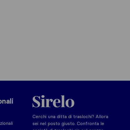
Sirelo.it
onali
Cerchi una ditta di traslochi? Allora
zionali
sei nel posto giusto. Confronta le