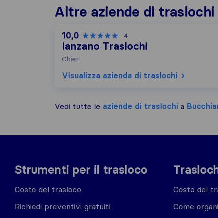
Altre aziende di trasloch
10,0
4
Ianzano Traslochi
Chieti
Visualizza azienda di traslochi
Vedi tutte le
aziende di traslochi
a
Bucchia
Strumenti per il trasloco
Trasloch
Costo del trasloco
Costo del tr
Richiedi preventivi gratuiti
Come organi