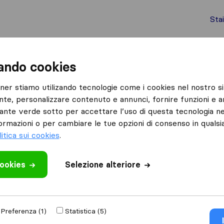
Sta
chi internazionali
Spedizione di container
Servizi
zando cookies
Brusaporto
Assembly Traslochi
tner stiamo utilizando tecnologie come i cookies nel nostro si
nte, personalizzare contenuto e annunci, fornire funzioni e an
lsante verde sotto per accettare l’uso di questa tecnologia ne
ormazioni o per cambiare le tue opzioni di consenso in quals
litica sui cookies
.
cookies
 recensione
Selezione alteriore
 traslochi
di
Preferenza (1)
Statistica (5)