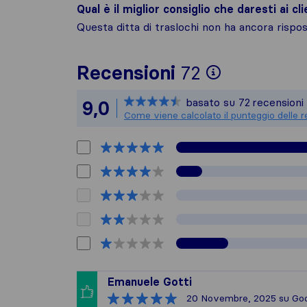
Qual è il miglior consiglio che daresti ai cli
Questa ditta di traslochi non ha ancora risp
Per avere 
Recensioni
72
Sirelo non 
basato su
72
recensioni 
9,0
Tutte le r
Come viene calcolato il punteggio delle r
Emanuele Gotti
20 Novembre, 2025
su Go