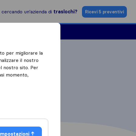
i cercando un'azienda di
traslochi?
Ricevi 5 preventivi
Aziende di traslochi
to per migliorare la
alizzare il nostro
l nostro sito. Per
iasi momento,
Impostazioni