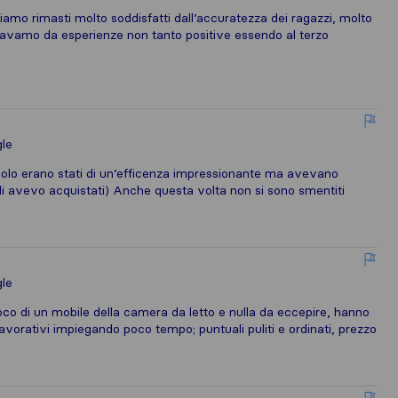
mo rimasti molto soddisfatti dall’accuratezza dei ragazzi, molto
rrivavamo da esperienze non tanto positive essendo al terzo
le
solo erano stati di un’efficenza impressionante ma avevano
e li avevo acquistati) Anche questa volta non si sono smentiti
le
loco di un mobile della camera da letto e nulla da eccepire, hanno
 lavorativi impiegando poco tempo; puntuali puliti e ordinati, prezzo