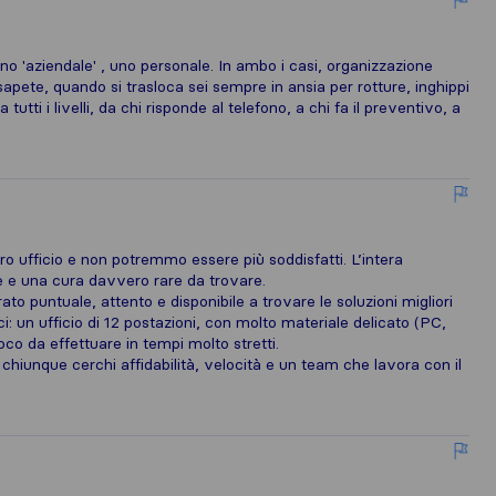
o 'aziendale' , uno personale. In ambo i casi, organizzazione
 sapete, quando si trasloca sei sempre in ansia per rotture, inghippi
 tutti i livelli, da chi risponde al telefono, a chi fa il preventivo, a
stro ufficio e non potremmo essere più soddisfatti. L’intera
e e una cura davvero rare da trovare.
ato puntuale, attento e disponibile a trovare le soluzioni migliori
ci: un ufficio di 12 postazioni, con molto materiale delicato (PC,
co da effettuare in tempi molto stretti.
hiunque cerchi affidabilità, velocità e un team che lavora con il