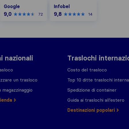
Google
Infobel
Google
Infobel
9,0
9,8
72
14
i nazionali
Traslochi internazi
asloco
Costo del trasloco
zzare un trasloco
Top 10 ditte traslochi interna
n magazzinaggio
Spedizione di container
zienda
Guida ai traslochi all’estero
Destinazioni popolari