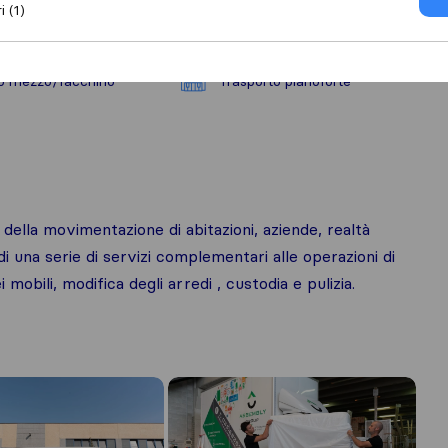
i (1)
to mezzo/facchino
Trasporto pianoforte
della movimentazione di abitazioni, aziende, realtà
di una serie di servizi complementari alle operazioni di
mobili, modifica degli arredi , custodia e pulizia.