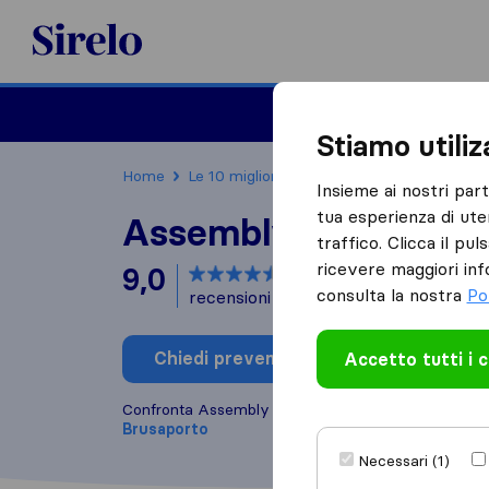
Sirelo.it
Traslochi
Traslo
Stiamo utili
Home
Le 10 migliori aziende di traslochi in Italia
Insieme ai nostri par
tua esperienza di ute
Assembly Traslochi
traffico. Clicca il pu
ricevere maggiori inf
9,0
basato su
72
consulta la nostra
Po
recensioni di Sirelo e Google
i
Chiedi preventivo
Accetto tutti i 
Scrivi una
Confronta Assembly Traslochi con altre
aziende di
Brusaporto
Necessari (1)