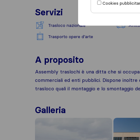
Cookies pubblicitar
Servizi
Trasloco nazionale
Affit
Trasporto opere d’arte
A proposito
Assembly traslochi è una ditta che si occupa 
commerciali ed enti pubblici. Dispone inoltre 
trasloco quali il montaggio e lo smontaggio dei 
Galleria