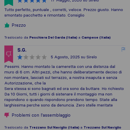
17 Maggio, 2026
su Sirelo
Tutto perfetto, puntuale , corretti, veloce. Prezzo giusto. Hanno
smontato pacchetto e rimontato. Consiglio
Prezzo
Traslocato da
Peschiera Del Garda (Italia)
a
Campese (Italia)
S.G.
5 Agosto, 2025
su Sirelo
Pessimi. Hanno montato la cameretta con una distsnza dal
muro di 6 cm. Altri pezzi, che hanno deliberatamente deciso di
non montare, lasciati sul terrazzo, a nostra insaputa e senza
Autorizzazione, che la
Sera stessa si sono bagnati ed ora sono da buttare. Ho richiesto
Da 10 Giorni, tutti i giorni di sistenare il montaggio ma non
rispondono o quando rispondono prendono tempo. State alla
larghissima perche sono da denuncia. Zero stelle meritate
Problemi con l'assemblaggio
Traslocato da
Trezzano Sul Naviglio (Italia)
a
Trezzano Sul Naviglio