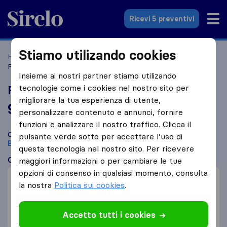
Sirelo.it
Ricevi 5 preventivi
Stiamo utilizando cookies
Home
Le 10 migliori aziende di traslochi in Italia
Brescia
Fiorello Traslochi
Insieme ai nostri partner stiamo utilizando
tecnologie come i cookies nel nostro sito per
Fiorello Traslochi
migliorare la tua esperienza di utente,
9,0
basato su
15
personalizzare contenuto e annunci, fornire
recensioni di Sirelo e Google
i
funzioni e analizzare il nostro traffico. Clicca il
Confronta Fiorello Traslochi con altre
aziende di traslochi
di
pulsante verde sotto per accettare l’uso di
Brescia
questa tecnologia nel nostro sito. Per ricevere
Cosa dicono i clienti
maggiori informazioni o per cambiare le tue
opzioni di consenso in qualsiasi momento, consulta
Efficienza (2)
la nostra
Politica sui cookies
.
Trasloco veloce (2)
Prezzo (2)
Accetto tutti i cookies
Fallimento nel terminare l'incarico (1)