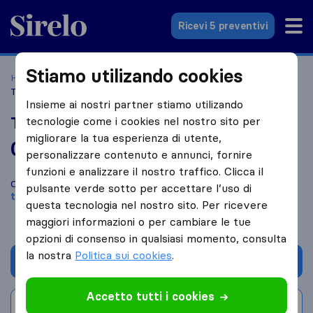
Sirelo.it
Ricevi 5 preventivi
Stiamo utilizando cookies
Home
Le 10 migliori aziende di traslochi in Italia
Bolzano
Traslochi Paolo Bonato
Insieme ai nostri partner stiamo utilizando
Traslochi Paolo Bonato
tecnologie come i cookies nel nostro sito per
migliorare la tua esperienza di utente,
0,0
basato su
0
personalizzare contenuto e annunci, fornire
recensioni di Sirelo e Google
i
funzioni e analizzare il nostro traffico. Clicca il
Confronta Traslochi Paolo Bonato con altre
aziende di
pulsante verde sotto per accettare l’uso di
traslochi
di
Bolzano
questa tecnologia nel nostro sito. Per ricevere
maggiori informazioni o per cambiare le tue
opzioni di consenso in qualsiasi momento, consulta
la nostra
Politica sui cookies
.
Chiedi preventivo
Accetto tutti i cookies
Scrivi una recensione