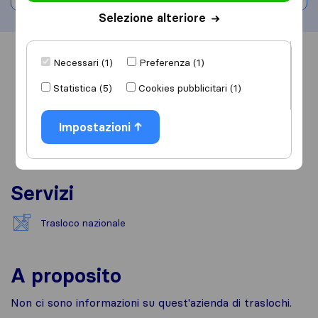
Selezione alteriore
Informazioni
Recensioni
Rivedi
Necessari (1)
Preferenza (1)
Statistica (5)
Cookies pubblicitari (1)
Impostazioni
Servizi
Trasloco nazionale
A proposito
Non ci sono informazioni su quest'azienda di traslochi.