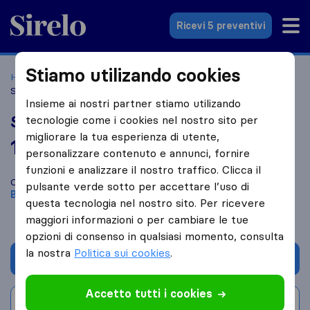
Sirelo.it
Ricevi 5 preventivi
Stiamo utilizando cookies
Home
Le 10 migliori aziende di traslochi in Italia
Bologna
S.B. Multiservizi
Insieme ai nostri partner stiamo utilizando
S.B. Multiservizi
tecnologie come i cookies nel nostro sito per
migliorare la tua esperienza di utente,
10,0
basato su
8
personalizzare contenuto e annunci, fornire
recensioni di Sirelo e Google
i
funzioni e analizzare il nostro traffico. Clicca il
Confronta S.B. Multiservizi con altre
aziende di traslochi
di
pulsante verde sotto per accettare l’uso di
Bologna
questa tecnologia nel nostro sito. Per ricevere
maggiori informazioni o per cambiare le tue
opzioni di consenso in qualsiasi momento, consulta
la nostra
Politica sui cookies
.
Chiedi preventivo
Accetto tutti i cookies
Scrivi una recensione