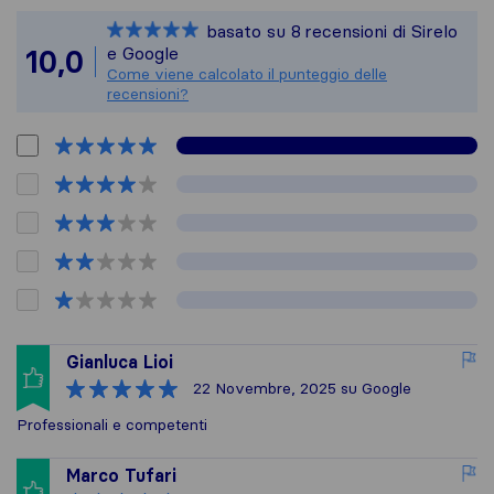
Sirelo non è respons
basato su
8
recensioni di Sirelo
Tutte le recensioni 
e Google
10,0
Come viene calcolato il punteggio delle
recensioni?
Gianluca Lioi
22 Novembre, 2025
su Google
Professionali e competenti
Marco Tufari