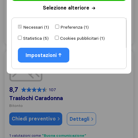
Giovinazzo
Selezione alteriore
Chiedi preventivo
Dettagli
Necessari (1)
Preferenza (1)
"Cautela nel maneggiare la merce"
1 valutazioni come
Statistica (5)
Cookies pubblicitari (1)
Impostazioni
Traslochi Caradonna
8,7
107
Traslochi Caradonna
Bitonto
Chiedi preventivo
Dettagli
"Buona comunicazione"
1 valutazioni come