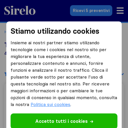
Sirelo.it
Ricevi 5 preventivi
Stiamo utilizando cookies
Home
Le 10 migliori aziende di traslochi in Italia
Bitonto
Insieme ai nostri partner stiamo utilizando
Top 10 traslocatori a Bitonto
tecnologie come i cookies nel nostro sito per
4 aziende di traslochi trovate a Bitonto
migliorare la tua esperienza di utente,
personalizzare contenuto e annunci, fornire
funzioni e analizzare il nostro traffico. Clicca il
Filtri
Filtra per:
pulsante verde sotto per accettare l’uso di
questa tecnologia nel nostro sito. Per ricevere
maggiori informazioni o per cambiare le tue
Dilmundo Traslochi
opzioni di consenso in qualsiasi momento, consulta
la nostra
Politica sui cookies
.
9,8
61
Accetto tutti i cookies
Dilmundo Traslochi