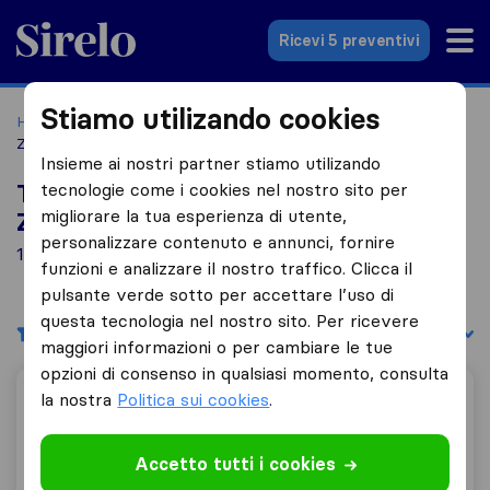
Sirelo.it
Ricevi 5 preventivi
Stiamo utilizando cookies
Home
Le 10 migliori aziende di traslochi in Italia
Bettola-
Zeloforamagno
Insieme ai nostri partner stiamo utilizando
tecnologie come i cookies nel nostro sito per
Top 10 traslocatori a Bettola-
migliorare la tua esperienza di utente,
Zeloforamagno
personalizzare contenuto e annunci, fornire
1 aziende di traslochi trovate a Bettola-Zeloforamagno
funzioni e analizzare il nostro traffico. Clicca il
pulsante verde sotto per accettare l’uso di
questa tecnologia nel nostro sito. Per ricevere
Filtri
Filtra per:
maggiori informazioni o per cambiare le tue
opzioni di consenso in qualsiasi momento, consulta
la nostra
Politica sui cookies
.
Traslochi Boris
Accetto tutti i cookies