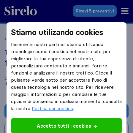
Sirelo.it
Ricevi 5 preventivi
Stiamo utilizando cookies
Home
Le 10 migliori aziende di traslochi in Italia
Bergamo
Traslochi Rapis Danilo
Insieme ai nostri partner stiamo utilizando
Traslochi Rapis Danilo
tecnologie come i cookies nel nostro sito per
migliorare la tua esperienza di utente,
10,0
basato su
3
personalizzare contenuto e annunci, fornire
recensioni di Sirelo e Google
i
funzioni e analizzare il nostro traffico. Clicca il
Confronta Traslochi Rapis Danilo con altre
aziende di traslochi
pulsante verde sotto per accettare l’uso di
di
Bergamo
questa tecnologia nel nostro sito. Per ricevere
maggiori informazioni o per cambiare le tue
opzioni di consenso in qualsiasi momento, consulta
la nostra
Politica sui cookies
.
Chiedi preventivo
Accetto tutti i cookies
Scrivi una recensione