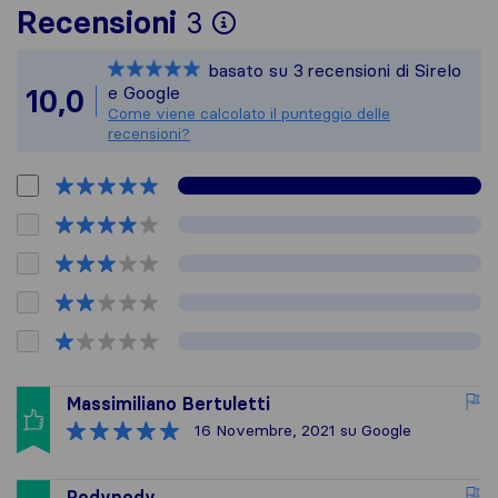
Per avere un quadro 
Recensioni
3
Sirelo non è respons
basato su
3
recensioni di Sirelo
Tutte le recensioni 
e Google
10,0
Come viene calcolato il punteggio delle
recensioni?
Massimiliano Bertuletti
16 Novembre, 2021
su Google
Podypody