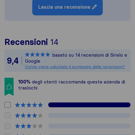
Lascia una recensione
Per avere un quadro p
Recensioni
14
Sirelo non è responsab
basato su
14
recensioni di Sirelo e
Tutte le recensioni ra
9,4
Google
Come viene calcolato il punteggio delle recensioni?
100%
degli utenti raccomanda questa azienda di
traslochi