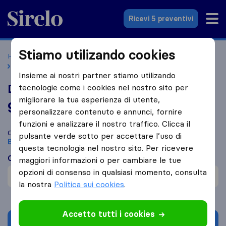
Sirelo.it
Ricevi 5 preventivi
Stiamo utilizando cookies
Home
Le 10 migliori aziende di traslochi in Italia
Bareggio
D.R. Service S.r.l.
Insieme ai nostri partner stiamo utilizando
D.R. Service S.r.l.
tecnologie come i cookies nel nostro sito per
migliorare la tua esperienza di utente,
9,4
basato su
14
personalizzare contenuto e annunci, fornire
recensioni di Sirelo e Google
i
funzioni e analizzare il nostro traffico. Clicca il
Confronta D.R. Service S.r.l. con altre
aziende di traslochi
di
pulsante verde sotto per accettare l’uso di
Bareggio
questa tecnologia nel nostro sito. Per ricevere
Cosa dicono i clienti
maggiori informazioni o per cambiare le tue
opzioni di consenso in qualsiasi momento, consulta
Cautela nel maneggiare la merce (1)
la nostra
Politica sui cookies
.
Accetto tutti i cookies
Chiedi preventivo