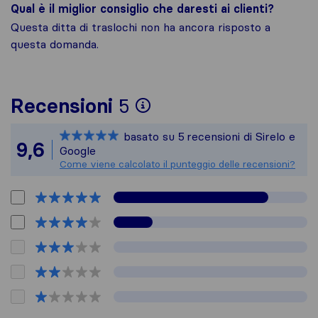
Qual è il miglior consiglio che daresti ai clienti?
Questa ditta di traslochi non ha ancora risposto a
questa domanda.
Per avere un quadro 
Recensioni
5
Sirelo non è respons
basato su
5
recensioni di Sirelo e
Tutte le recensioni 
9,6
Google
Come viene calcolato il punteggio delle recensioni?