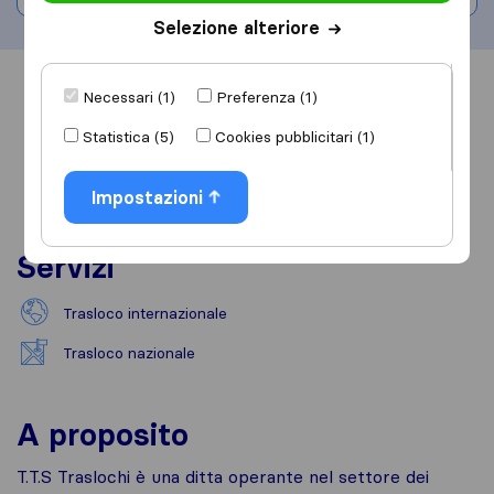
Selezione alteriore
Informazioni
Recensioni
Rivedi
Necessari (1)
Preferenza (1)
Statistica (5)
Cookies pubblicitari (1)
Impostazioni
Servizi
Trasloco internazionale
Trasloco nazionale
A proposito
T.T.S Traslochi è una ditta operante nel settore dei