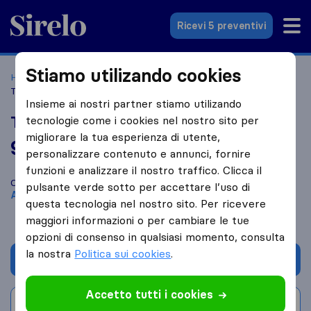
Sirelo.it
Ricevi 5 preventivi
Stiamo utilizando cookies
Home
Le 10 migliori aziende di traslochi in Italia
Avellino
Tts Traslochi
Insieme ai nostri partner stiamo utilizando
Tts Traslochi
tecnologie come i cookies nel nostro sito per
migliorare la tua esperienza di utente,
9,6
basato su
5
personalizzare contenuto e annunci, fornire
recensioni di Sirelo e Google
i
funzioni e analizzare il nostro traffico. Clicca il
Confronta Tts Traslochi con altre
aziende di traslochi
di
pulsante verde sotto per accettare l’uso di
Avellino
questa tecnologia nel nostro sito. Per ricevere
maggiori informazioni o per cambiare le tue
opzioni di consenso in qualsiasi momento, consulta
la nostra
Politica sui cookies
.
Chiedi preventivo
Accetto tutti i cookies
Scrivi una recensione