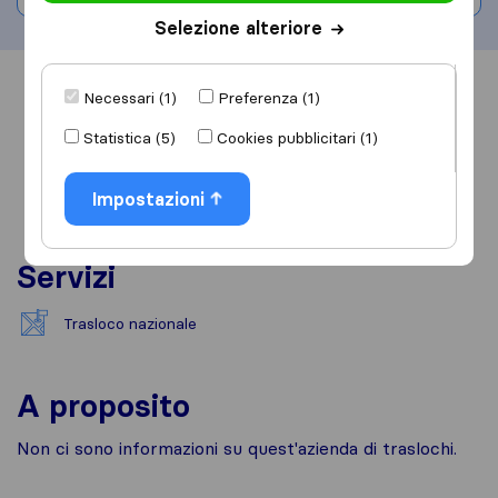
Selezione alteriore
Informazioni
Recensioni
Rivedi
Necessari (1)
Preferenza (1)
Statistica (5)
Cookies pubblicitari (1)
Impostazioni
Servizi
Trasloco nazionale
A proposito
Non ci sono informazioni su quest'azienda di traslochi.