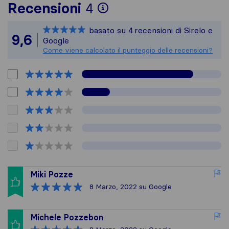
Per avere un quadro 
Recensioni
4
Sirelo non è respons
basato su
4
recensioni di Sirelo e
Tutte le recensioni 
9,6
Google
Come viene calcolato il punteggio delle recensioni?
Miki Pozze
8 Marzo, 2022
su Google
Michele Pozzebon