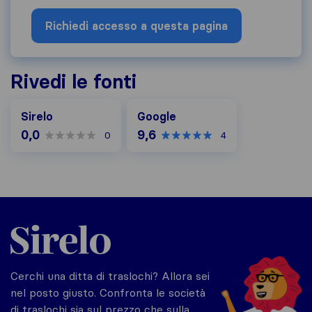
Richiedi accesso a questa pagina
Rivedi le fonti
Google
Sirelo
Google
0,0
9,6
0
4
Sirelo.it
Cerchi una ditta di traslochi? Allora sei
nel posto giusto. Confronta le società
di traslochi sia sul prezzo che sulla