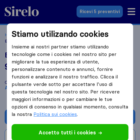
Sirelo.it
Ricevi 5 preventivi
Stiamo utilizando cookies
Home
Le 10 migliori aziende di traslochi in Italia
Asolo
Bravo Maurino
Insieme ai nostri partner stiamo utilizando
Bravo Maurino
tecnologie come i cookies nel nostro sito per
migliorare la tua esperienza di utente,
9,6
basato su
4
personalizzare contenuto e annunci, fornire
recensioni di Sirelo e Google
i
funzioni e analizzare il nostro traffico. Clicca il
Confronta Bravo Maurino con altre
aziende di traslochi
di
pulsante verde sotto per accettare l’uso di
Asolo
questa tecnologia nel nostro sito. Per ricevere
maggiori informazioni o per cambiare le tue
opzioni di consenso in qualsiasi momento, consulta
la nostra
Politica sui cookies
.
Chiedi preventivo
Accetto tutti i cookies
Scrivi una recensione