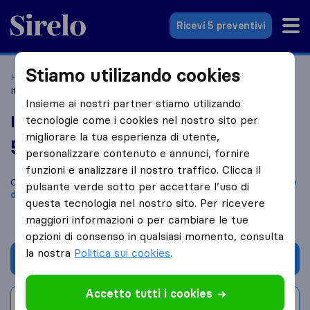
Sirelo.it
Ricevi 5 preventivi
Stiamo utilizando cookies
Home
Le 10 migliori aziende di traslochi in Italia
Arluno
Italmondo - Trasporti Internazionali
Insieme ai nostri partner stiamo utilizando
Italmondo - Trasporti Internazionali
tecnologie come i cookies nel nostro sito per
migliorare la tua esperienza di utente,
5,4
basato su
474
personalizzare contenuto e annunci, fornire
recensioni di Sirelo e Google
i
funzioni e analizzare il nostro traffico. Clicca il
Confronta Italmondo - Trasporti Internazionali con altre
aziende
pulsante verde sotto per accettare l’uso di
di traslochi
di
Arluno
questa tecnologia nel nostro sito. Per ricevere
maggiori informazioni o per cambiare le tue
opzioni di consenso in qualsiasi momento, consulta
la nostra
Politica sui cookies
.
Chiedi preventivo
Accetto tutti i cookies
Scrivi una recensione