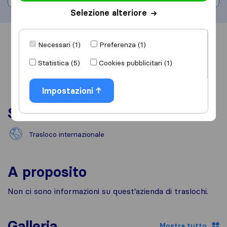
Selezione alteriore
Informazioni
Recensioni
Rivedi
Necessari (1)
Preferenza (1)
Statistica (5)
Cookies pubblicitari (1)
Impostazioni
Servizi
Trasloco internazionale
A proposito
Non ci sono informazioni su quest'azienda di traslochi.
Galleria
Mostra tutto