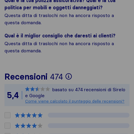
Qual è la tua polizza assicurativa? Qual è la tua
politica per mobili e oggetti danneggiati?
Questa ditta di traslochi non ha ancora risposto a
questa domanda.
Qual è il miglior consiglio che daresti ai clienti?
Questa ditta di traslochi non ha ancora risposto a
questa domanda.
Per avere un quad
Recensioni
474
Sirelo non è respo
basato su
474
recensioni di Sirelo
Tutte le recension
5,4
e Google
Come viene calcolato il punteggio delle recensioni?