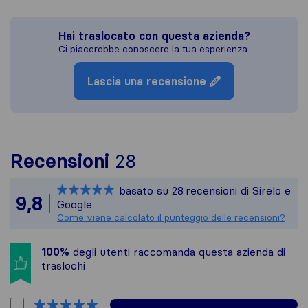
Hai traslocato con questa azienda?
Ci piacerebbe conoscere la tua esperienza.
Lascia una recensione
Per avere un quadro p
Recensioni
28
Sirelo non è responsa
basato su
28
recensioni di Sirelo e
Tutte le recensioni r
9,8
Google
Come viene calcolato il punteggio delle recensioni?
100%
degli utenti raccomanda questa azienda di
traslochi