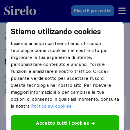
Sirelo.it
Ricevi 5 preventivi
Stiamo utilizando cookies
Home
Le 10 migliori aziende di traslochi in Italia
Arezzo
Traslochi Capacci Di Andrea Capacci
Insieme ai nostri partner stiamo utilizando
Traslochi Capacci Di Andrea Capacci
tecnologie come i cookies nel nostro sito per
migliorare la tua esperienza di utente,
9,8
basato su
28
personalizzare contenuto e annunci, fornire
recensioni di Sirelo e Google
i
funzioni e analizzare il nostro traffico. Clicca il
Confronta Traslochi Capacci Di Andrea Capacci con altre
pulsante verde sotto per accettare l’uso di
aziende di traslochi
di
Arezzo
questa tecnologia nel nostro sito. Per ricevere
Cosa dicono i clienti
maggiori informazioni o per cambiare le tue
opzioni di consenso in qualsiasi momento, consulta
Professionalità (2)
la nostra
Politica sui cookies
.
Trasloco veloce (1)
Accetto tutti i cookies