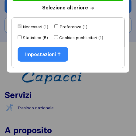
Chiedi preventivo
Selezione alteriore
Scrivi una recensione
Necessari (1)
Preferenza (1)
Statistica (5)
Cookies pubblicitari (1)
Informazioni
Recensioni
Rivedi
Impostazioni
Servizi
Trasloco nazionale
A proposito