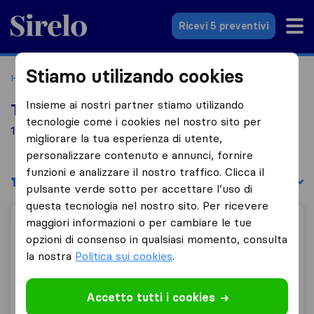
Sirelo.it
Ricevi 5 preventivi
Stiamo utilizando cookies
Home
Le 10 migliori aziende di traslochi in Italia
Arcidosso
Insieme ai nostri partner stiamo utilizando
Top 10 traslocatori a Arcidosso
tecnologie come i cookies nel nostro sito per
1 aziende di traslochi trovate a Arcidosso
migliorare la tua esperienza di utente,
personalizzare contenuto e annunci, fornire
funzioni e analizzare il nostro traffico. Clicca il
Filtri
Filtra per:
pulsante verde sotto per accettare l’uso di
questa tecnologia nel nostro sito. Per ricevere
maggiori informazioni o per cambiare le tue
Amiata Traslochi
opzioni di consenso in qualsiasi momento, consulta
la nostra
Politica sui cookies
.
9,0
4
Accetto tutti i cookies
Amiata Traslochi