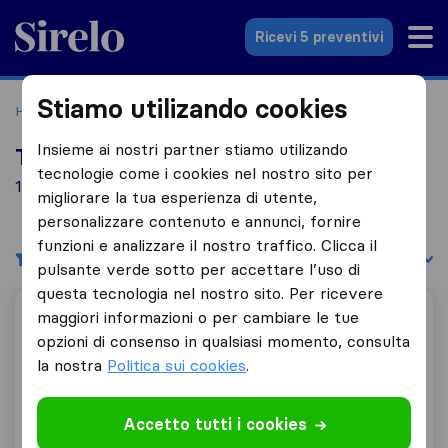
Sirelo.it
Ricevi 5 preventivi
Stiamo utilizando cookies
Home
Le 10 migliori aziende di traslochi in Italia
Arbia
Insieme ai nostri partner stiamo utilizando
Top 10 traslocatori a Arbia
tecnologie come i cookies nel nostro sito per
1 aziende di traslochi trovate a Arbia
migliorare la tua esperienza di utente,
personalizzare contenuto e annunci, fornire
funzioni e analizzare il nostro traffico. Clicca il
Filtri
Filtra per:
pulsante verde sotto per accettare l’uso di
questa tecnologia nel nostro sito. Per ricevere
maggiori informazioni o per cambiare le tue
Trasporti E Traslochi Angeli
opzioni di consenso in qualsiasi momento, consulta
la nostra
Politica sui cookies
.
10,0
3
Trasporti E Traslochi Angeli
Accetto tutti i cookies