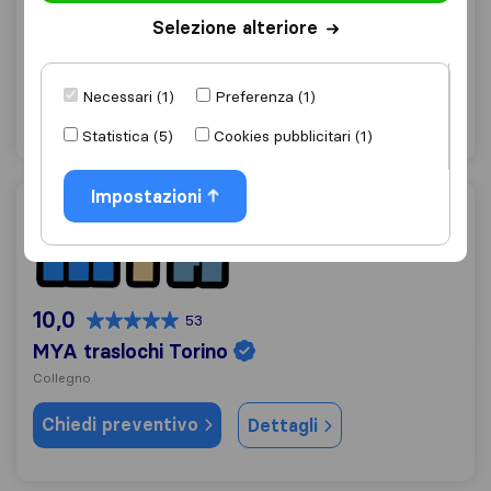
Grugliasco
Selezione alteriore
Chiedi preventivo
Dettagli
Necessari (1)
Preferenza (1)
"Professionalità"
2 valutazioni come
Statistica (5)
Cookies pubblicitari (1)
Impostazioni
MYA traslochi Torino
10,0
53
MYA traslochi Torino
Collegno
Chiedi preventivo
Dettagli