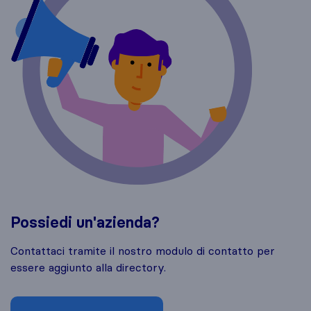
Possiedi un'azienda?
Contattaci tramite il nostro modulo di contatto per
essere aggiunto alla directory.