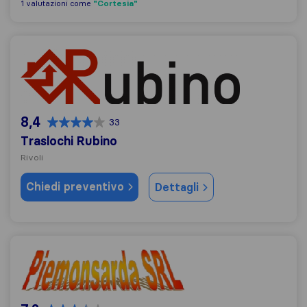
"Cortesia"
1 valutazioni come
Traslochi Rubino
8,4
33
Traslochi Rubino
Rivoli
Chiedi preventivo
Dettagli
Piemonsarda Traslochi