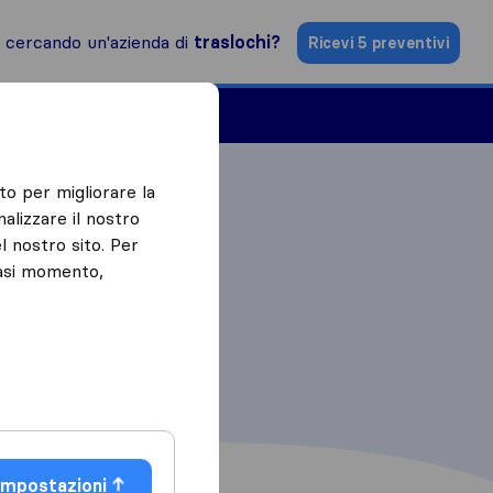
i cercando un'azienda di
traslochi?
Ricevi 5 preventivi
Aziende di traslochi
to per migliorare la
alizzare il nostro
l nostro sito. Per
iasi momento,
Impostazioni