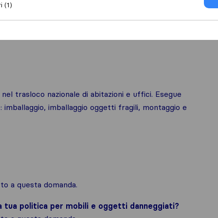
i (1)
 nel trasloco nazionale di abitazioni e uffici. Esegue
: imballaggio, imballaggio oggetti fragili, montaggio e
osto a questa domanda.
la tua politica per mobili e oggetti danneggiati?