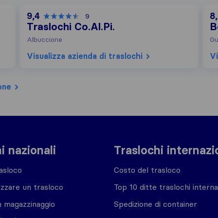
9,4
8
9
Traslochi Co.Al.Pi.
B
Albuccione
Gu
Visualizza azienda di traslochi
Vi
one
i nazionali
Traslochi internazi
asloco
Costo del trasloco
zzare un trasloco
Top 10 ditte traslochi interna
n magazzinaggio
Spedizione di container