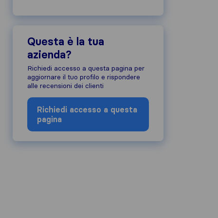
Questa è la tua
azienda?
 dell'azienda, abbiamo raccolto le rec
Richiedi accesso a questa pagina per
azione di altre fonti.
aggiornare il tuo profilo e rispondere
alle recensioni dei clienti
e alle nostre linee guida sulle recens
Richiedi accesso a questa
pagina