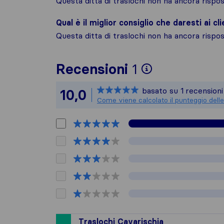
Questa ditta di traslochi non ha ancora risp
Qual è il miglior consiglio che daresti ai cli
Questa ditta di traslochi non ha ancora risp
Per avere un
Recensioni
1
Sirelo non è
basato su
1
recensioni
10,0
Tutte le rec
Come viene calcolato il punteggio delle
Traslochi Cavarischia