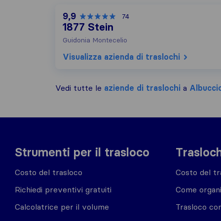
9,9
74
1877 Stein
Guidonia Montecelio
Visualizza azienda di traslochi
Vedi tutte le
aziende di traslochi
a
Albucci
Strumenti per il trasloco
Trasloch
Costo del trasloco
Costo del tr
Richiedi preventivi gratuiti
Come organi
Calcolatrice per il volume
Trasloco co