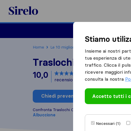
Sirelo.it
Traslochi
Traslo
Stiamo utili
Home
Le 10 migliori aziende di traslochi in Italia
Insieme ai nostri par
tua esperienza di ute
Traslochi Cavarischi
traffico. Clicca il pu
ricevere maggiori inf
10,0
basato su
1
consulta la nostra
Po
recensioni di Sirelo e Google
i
Chiedi preventivo
Accetto tutti i 
Scrivi una
Confronta Traslochi Cavarischia con altre
aziende d
Albuccione
Necessari (1)