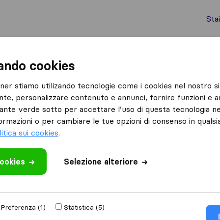
Sta
chi internazionali
Spedizione di container
Servizi
zando cookies
Albuccione
Traslochi Cavarischia
tner stiamo utilizando tecnologie come i cookies nel nostro si
nte, personalizzare contenuto e annunci, fornire funzioni e an
a
lsante verde sotto per accettare l’uso di questa tecnologia ne
ormazioni o per cambiare le tue opzioni di consenso in quals
litica sui cookies
.
cookies
 recensione
Selezione alteriore
i traslochi
di
Preferenza (1)
Statistica (5)