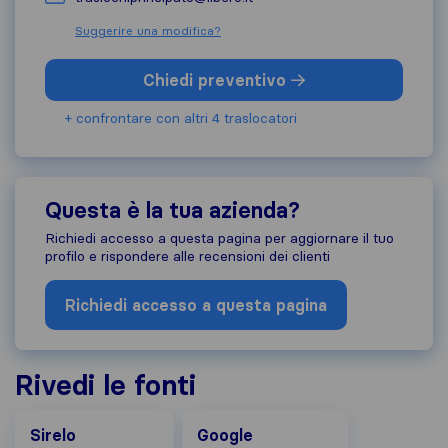
Suggerire una modifica?
Chiedi preventivo
+ confrontare con altri 4 traslocatori
Questa è la tua azienda?
Richiedi accesso a questa pagina per aggiornare il tuo
profilo e rispondere alle recensioni dei clienti
Richiedi accesso a questa pagina
Rivedi le fonti
Google
Sirelo
Google