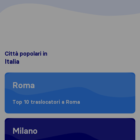
Città popolari in
Italia
Moving to Roma
Roma
Top 10 traslocatori a Roma
Moving to Milano
Milano