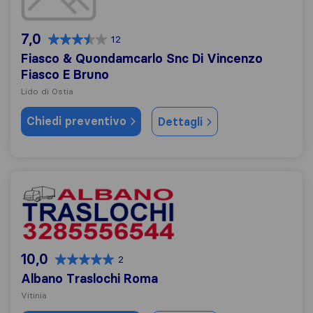
7,0
12
Fiasco & Quondamcarlo Snc Di Vincenzo
Fiasco E Bruno
Lido di Ostia
Chiedi preventivo
Dettagli
Albano Traslochi Roma
10,0
2
Albano Traslochi Roma
Vitinia