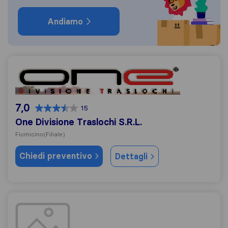
Andiamo
One Divisione Traslochi S.R.L.
7,0
15
One Divisione Traslochi S.R.L.
Fiumicino
(Filiale)
Chiedi preventivo
Dettagli
Fiasco & Quondamcarlo Snc Di Vincenzo Fiasco E Bruno