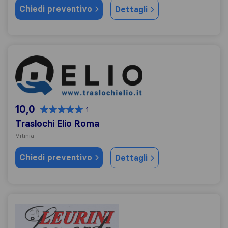
Chiedi preventivo
Dettagli
Traslochi Elio Roma
10,0
1
Traslochi Elio Roma
Vitinia
Chiedi preventivo
Dettagli
Leurini Traslochi