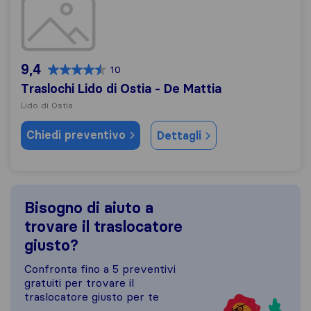
Traslochi Lido di Ostia - De Mattia
9,4
10
Traslochi Lido di Ostia - De Mattia
Lido di Ostia
Chiedi preventivo
Dettagli
Bisogno di aiuto a
trovare il traslocatore
giusto?
Confronta fino a 5 preventivi
gratuiti per trovare il
traslocatore giusto per te