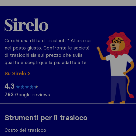
Sirelo.it
Cerchi una ditta di traslochi? Allora sei
nel posto giusto. Confronta le società
di traslochi sia sul prezzo che sulla
qualità e scegli quella più adatta a te.
Su Sirelo
4.3
793
Google reviews
Strumenti per il trasloco
Costo del trasloco