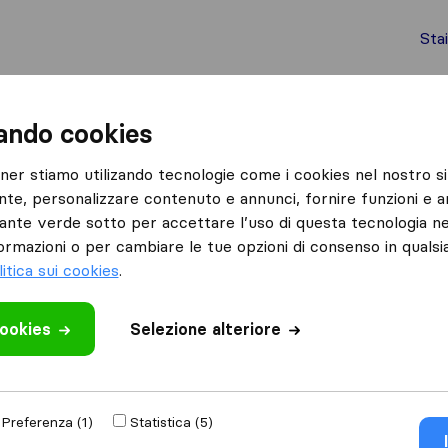
Sta
chi internazionali
Spedizione di container
Servizi
zando cookies
Pomigliano d’Arco
tner stiamo utilizando tecnologie come i cookies nel nostro si
nte, personalizzare contenuto e annunci, fornire funzioni e an
ano d’Arco
lsante verde sotto per accettare l’uso di questa tecnologia ne
’Arco
ormazioni o per cambiare le tue opzioni di consenso in quals
litica sui cookies
.
Risultati
cookies
Selezione alteriore
La Sicura Traslochi
Preferenza (1)
Statistica (5)