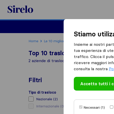
Sirelo.it
Traslochi
Traslo
Stiamo utili
Home
Le 10 migliori aziende di traslochi in Italia
Insieme ai nostri par
tua esperienza di ute
Top 10 traslocatori a Pomigli
traffico. Clicca il pu
2 aziende di traslochi trovate a Pomigliano d
ricevere maggiori inf
consulta la nostra
Po
Filtri
Accetto tutti i 
Tipo di trasloco
Nazionale
(2)
Internazionale
(0)
Necessari (1)