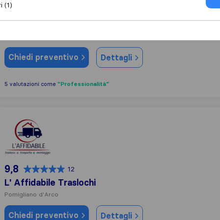
i (1)
6,7
123
La Sicura Traslochi
Pomigliano d’Arco
(Filiale)
Chiedi preventivo
Dettagli
"Professionalità"
5 valutazioni come
L' Affidabile Traslochi
9,8
12
L' Affidabile Traslochi
Pomigliano d'Arco
Chiedi preventivo
Dettagli