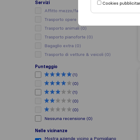
Servizi
Cookies pubblicitar
Affitto mezzo/facchino
(0)
Trasporto opere d’arte
(0)
Trasporto animali
(0)
Trasporto pianoforte
(0)
Bagaglio extra
(0)
Trasporto di vetture & veicoli
(0)
Punteggio
(1)
(0)
(1)
(0)
(0)
Nessuna recensione
(0)
Nelle vicinanze
Mostra aziende vicino a Pomigliano