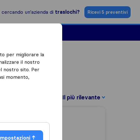
i cercando un'azienda di
traslochi?
Ricevi 5 preventivi
Aziende di traslochi
to per migliorare la
alizzare il nostro
l nostro sito. Per
iasi momento,
Filtra per:
Impostazioni