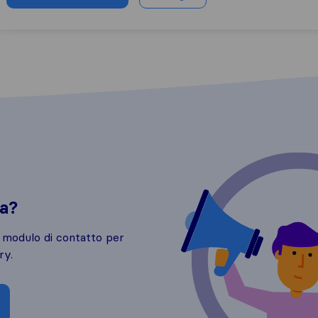
da?
o modulo di contatto per
ry.