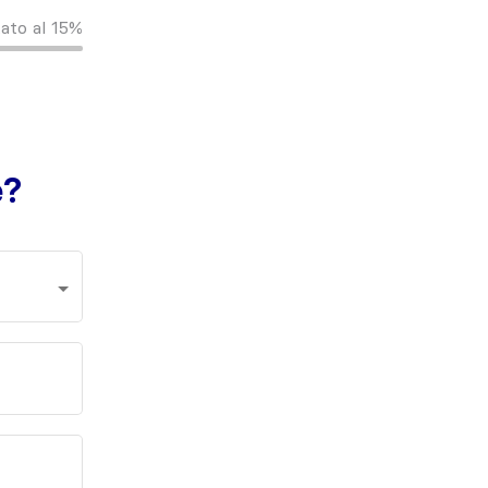
ato al
15%
e?
Qual'è